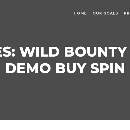
HOME
OUR GOALS
PR
ES:
WILD BOUNT
DEMO BUY SPIN