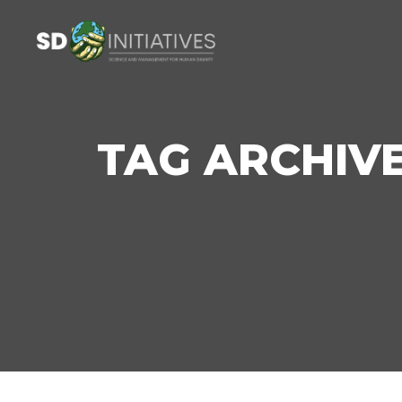
TAG ARCHIV