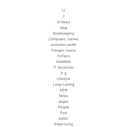
11
2
AI News
blog
Bookkeeping
Computers, Games
evolution zenith
Fairspin-casino
FinTech
IGAMING
IT Vacancies
jf-g
Lifestyle
Long-Lasting
NEW
News
pages
People
Post
public
Sober living