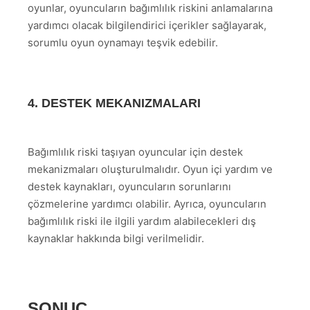
oyunlar, oyuncuların bağımlılık riskini anlamalarına
yardımcı olacak bilgilendirici içerikler sağlayarak,
sorumlu oyun oynamayı teşvik edebilir.
4. DESTEK MEKANIZMALARI
Bağımlılık riski taşıyan oyuncular için destek
mekanizmaları oluşturulmalıdır. Oyun içi yardım ve
destek kaynakları, oyuncuların sorunlarını
çözmelerine yardımcı olabilir. Ayrıca, oyuncuların
bağımlılık riski ile ilgili yardım alabilecekleri dış
kaynaklar hakkında bilgi verilmelidir.
SONUÇ