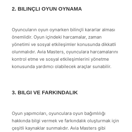
2. BILINÇLI OYUN OYNAMA
Oyuncuların oyun oynarken bilinçli kararlar alması
önemlidir. Oyun içindeki harcamalar, zaman
yönetimi ve sosyal etkileşimler konusunda dikkatli
olunmalıdır. Avia Masters, oyunculara harcamalarını
kontrol etme ve sosyal etkileşimlerini yönetme
konusunda yardımcı olabilecek araçlar sunabilir.
3. BILGI VE FARKINDALIK
Oyun yapımcıları, oyunculara oyun bağımlılığı
hakkında bilgi vermek ve farkındalık oluşturmak için
çeşitli kaynaklar sunmalıdır. Avia Masters gibi