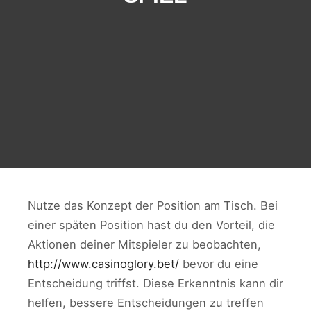
Nutze das Konzept der Position am Tisch. Bei
einer späten Position hast du den Vorteil, die
Aktionen deiner Mitspieler zu beobachten,
http://www.casinoglory.bet/
bevor du eine
Entscheidung triffst. Diese Erkenntnis kann dir
helfen, bessere Entscheidungen zu treffen