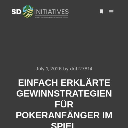
Main m
More info
July 1, 2026
by
drift27814
EINFACH ERKLÄRTE
GEWINNSTRATEGIEN
FÜR
POKERANFÄNGER IM
SPIEL