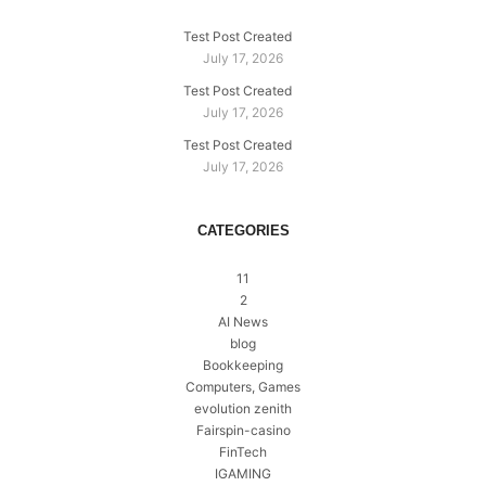
Test Post Created
July 17, 2026
Test Post Created
July 17, 2026
Test Post Created
July 17, 2026
CATEGORIES
11
2
AI News
blog
Bookkeeping
Computers, Games
evolution zenith
Fairspin-casino
FinTech
IGAMING