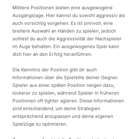
Mittlere Positionen bieten eine ausgewogene
Ausgangslage. Hier kannst du sowohl aggressiv als
auch vorsichtig vorgehen. Es ist sinnvoll, eine
breitere Auswahl an Händen zu spielen, jedoch
solltest du auch die Aggressivität der Nachspieler
im Auge behalten. Ein ausgewogenes Spiel kann
dich hier an den Erfolg heranführen.
Die Kenntnis der Position gibt dir auch
Informationen über die Spielstile deiner Gegner.
Spieler aus einer späten Position neigen dazu,
lockerer zu spielen, während Spieler in früheren
Positionen oft tighter agieren. Diese Informationen
sind entscheidend, um deine Strategien
entsprechend anzupassen und deine eigenen
Spielzüge zu optimieren.