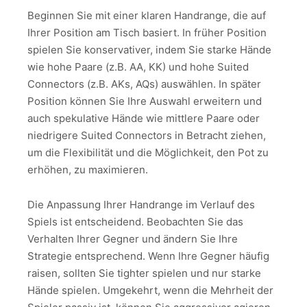
Beginnen Sie mit einer klaren Handrange, die auf
Ihrer Position am Tisch basiert. In früher Position
spielen Sie konservativer, indem Sie starke Hände
wie hohe Paare (z.B. AA, KK) und hohe Suited
Connectors (z.B. AKs, AQs) auswählen. In später
Position können Sie Ihre Auswahl erweitern und
auch spekulative Hände wie mittlere Paare oder
niedrigere Suited Connectors in Betracht ziehen,
um die Flexibilität und die Möglichkeit, den Pot zu
erhöhen, zu maximieren.
Die Anpassung Ihrer Handrange im Verlauf des
Spiels ist entscheidend. Beobachten Sie das
Verhalten Ihrer Gegner und ändern Sie Ihre
Strategie entsprechend. Wenn Ihre Gegner häufig
raisen, sollten Sie tighter spielen und nur starke
Hände spielen. Umgekehrt, wenn die Mehrheit der