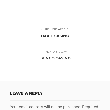
PREVIOUS ARTICLE
1XBET CASINO
NEXT ARTICLE
PINCO CASINO
LEAVE A REPLY
Your email address will not be published.
Required