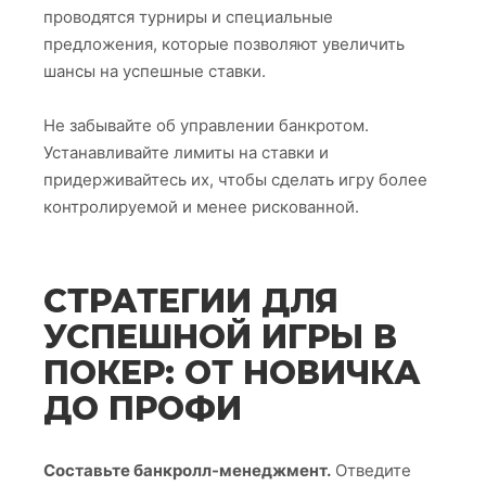
проводятся турниры и специальные
предложения, которые позволяют увеличить
шансы на успешные ставки.
Не забывайте об управлении банкротом.
Устанавливайте лимиты на ставки и
придерживайтесь их, чтобы сделать игру более
контролируемой и менее рискованной.
СТРАТЕГИИ ДЛЯ
УСПЕШНОЙ ИГРЫ В
ПОКЕР: ОТ НОВИЧКА
ДО ПРОФИ
Составьте банкролл-менеджмент.
Отведите