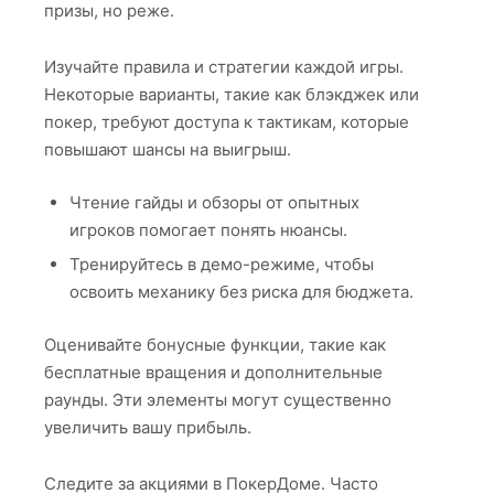
призы, но реже.
Изучайте правила и стратегии каждой игры.
Некоторые варианты, такие как блэкджек или
покер, требуют доступа к тактикам, которые
повышают шансы на выигрыш.
Чтение гайды и обзоры от опытных
игроков помогает понять нюансы.
Тренируйтесь в демо-режиме, чтобы
освоить механику без риска для бюджета.
Оценивайте бонусные функции, такие как
бесплатные вращения и дополнительные
раунды. Эти элементы могут существенно
увеличить вашу прибыль.
Следите за акциями в ПокерДоме. Часто