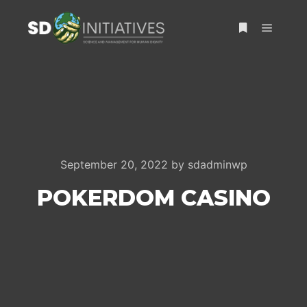
Main m
More info
September 20, 2022
by
sdadminwp
POKERDOM CASINO