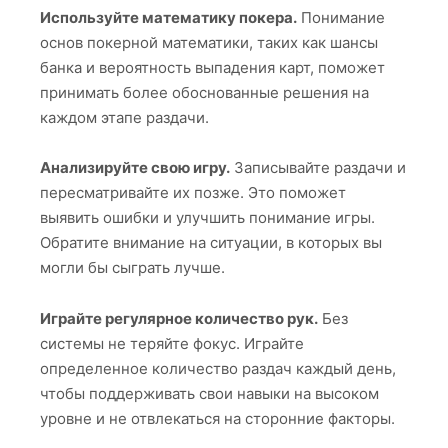
Используйте математику покера.
Понимание
основ покерной математики, таких как шансы
банка и вероятность выпадения карт, поможет
принимать более обоснованные решения на
каждом этапе раздачи.
Анализируйте свою игру.
Записывайте раздачи и
пересматривайте их позже. Это поможет
выявить ошибки и улучшить понимание игры.
Обратите внимание на ситуации, в которых вы
могли бы сыграть лучше.
Играйте регулярное количество рук.
Без
системы не теряйте фокус. Играйте
определенное количество раздач каждый день,
чтобы поддерживать свои навыки на высоком
уровне и не отвлекаться на сторонние факторы.